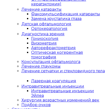
кератэктомия)
Лечение катаракты
Факоэмульсификация катаракты
Замена хрусталика глаза
Детская офтальмология
Ортокератология
Диагностика зрения
Гониоскопия
Визометрия
Авторефрактометрия
Оптическая когерентная
томография
Консультация офтальмолога
Лечение глаукомы
Лечение сетчатки и стекловидного тела
Лазерная коагуляция
Интравитреальные инъекции
Интравитреальные инъекции
Эйлеа
Хирургия возрастных изменений век
Подбор очков